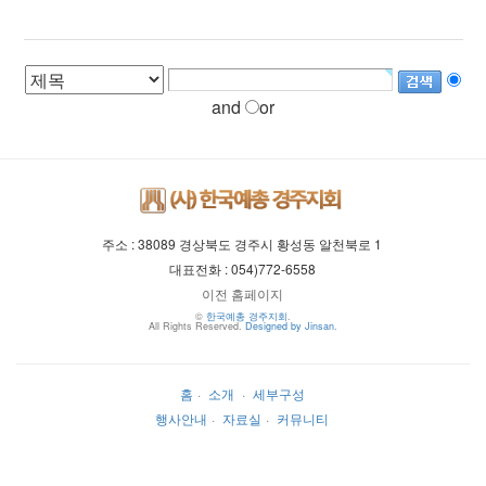
and
or
주소 : 38089 경상북도 경주시 황성동 알천북로 1
대표전화 : 054)772-6558
이전 홈페이지
©
한국예총 경주지회
.
All Rights Reserved.
Designed by Jinsan.
홈
·
소개
·
세부구성
행사안내
·
자료실
·
커뮤니티