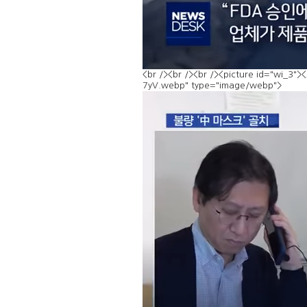
<br /><br /><br /><picture id="wi_3
7yV.webp" type="image/webp">