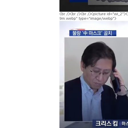
<br /><br /><br /><picture id="wi_2"
9m.webp" type="image/webp">