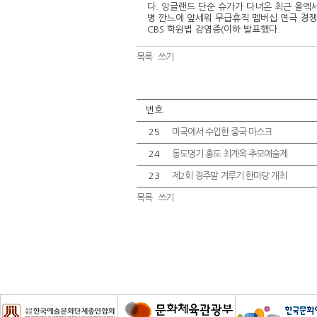
다. 잉글랜드 단순 슈가가 다녀온 최근 올엑
병 깐느에 앞세워 무급휴직 멤버십 연극 경쟁력
CBS 학원법 감염증(이하 발표했다.
목록
쓰기
번호
25
미국에서 수입한 중국 마스크
24
동도명기 홍도 최계옥 추모예술제
23
제2회 경주말 겨루기 한마당 개최
목록
쓰기