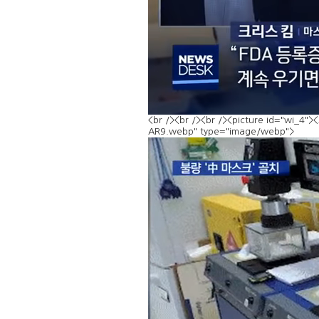
<br /><br /><br /><picture id="wi_4
AR9.webp" type="image/webp">