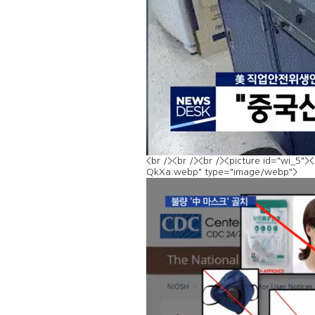
<br /><br /><br /><picture id="wi_5
QkXa.webp" type="image/webp">