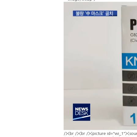
/><br /><br /><picture id="wi_1"><s