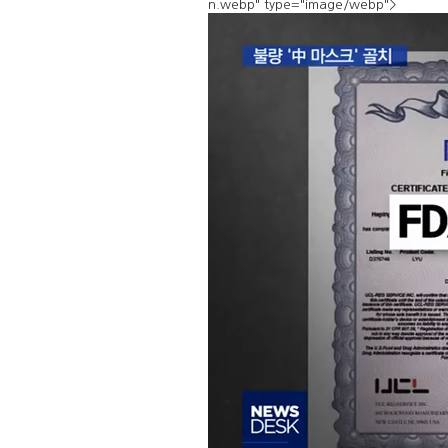
n.webp" type="image/webp">