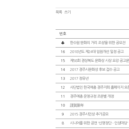
목록
쓰기
번호
♣
한수원'문화의 거리 조성’을 위한 공모전
16
2018년도 제24대 임원개선 일정 공고
15
제58회 경상북도 문화상 시상 요강 공고문
14
2017 경주시문화상 후보 접수 공고
13
2017 정유년
12
사단법인 한국예총 경주지회 홈페이지 오픈
11
경주예총 운영규정 조문별 개정
10
謹賀新年
9
2015 경주시민상 추가공모
8
시니어를 위한 공연 '신명장단 - 인생마당'