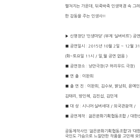
펼쳐지는 가운데, 뒤죽박죽 인생역경 속 그
한 감동을 주는 인생사!!
▶ 신명장단 ‘인생마당’ (부제 ‘실버비트’) 공
■ 공연일시 : 2015년 10월 2일 ~ 12월 3
(화~토요일 11시 / 일,월 공연 없음 )
■ 공연장소 : 낭만극장(구 허리우드 극장)
■ 연 출 : 이완희
■ 출 연 진 : 이완희, 김수보, 밝남희, 윤예인
김태리, 방인혜, 김진섭, 김민체
■ 대 상 : 시니어·실버세대 / 외국관광객 /
■ 공연제작 : 젊은문화기획협동조합 / 대
공동제작사인 ‘젊은문화기획협동조합’과 ‘대한
국인도 가슴으로 느낄만한 작품을 고민해 오던