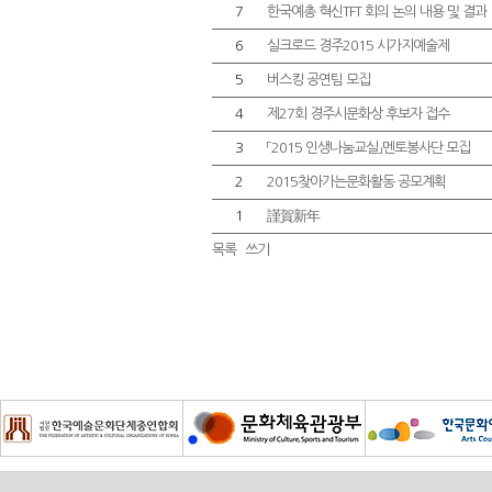
7
한국예총 혁신TFT 회의 논의 내용 및 결과
6
실크로드 경주2015 시가지예술제
5
버스킹 공연팀 모집
4
제27회 경주시문화상 후보자 접수
3
「2015 인생나눔교실」멘토봉사단 모집
2
2015찾아가는문화활동 공모계획
1
謹賀新年
목록
쓰기