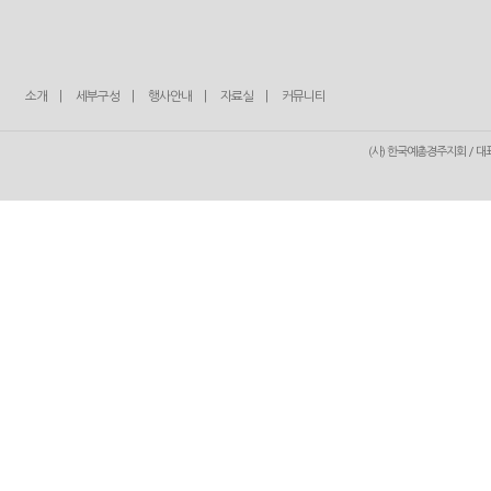
소개
|
세부구성
|
행사안내
|
자료실
|
커뮤니티
(사) 한국예총경주지회 / 대표 