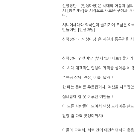
신명장단 - [인생마당]은 시대의 아픔과 삶
서 [청춘마당]을 시작으로 새로운 구성과 배
다.
시니어세대와 외국인이 즐기기에 조금은 아쉬
만들어낸 [인생마당].
신명장단 - [인생마당]은 제천과 동두천을 
신명장단 ‘인생마당’ (부제 ‘실버비트’) 줄거리
이 시대 대표적인 인생의 궤적을 살아온 네 
주인공 상남, 진상, 이슬, 말자!!
한 때는 동네를 주름잡거나, 여심을 사로잡았
설레임에 잠 못 이루던 여인들!!
이 모든 사람들이 모여서 인생 드라마를 만드
원장 겸 다역 멋쟁이까지!!
이들이 모여서, 서로 간에 애잔하면서도 웃