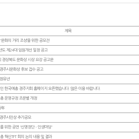
제목
'문화의 거리 조성’을 위한 공모전
8년도 제24대 임원개선 일정 공고
회 경상북도 문화상 시상 요강 공고문
7 경주시문화상 후보 접수 공고
 정유년
인 한국예총 경주지회 홈페이지 오픈했습니다. 많은 이용 바랍니다.
총 운영규정 조문별 개정
新年
5 경주시민상 추가공모
를 위한 공연 '신명장단 - 인생마당'
총 혁신TFT 회의 논의 내용 및 결과