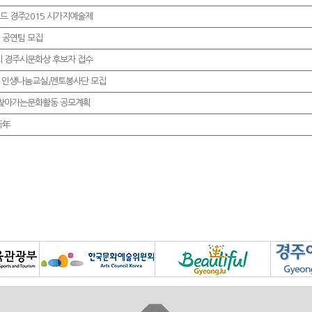
드 경주2015 시가지예술제
 공연팀 모집
회 경주시문화상 후보자 접수
15 인생나눔교실」멘토봉사단 모집
5찾아가는문화활동 공모계획
新年