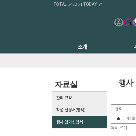
TOTAL
54226
|
TODAY
31
행사
자료실
관리 규약
번호
각종 신청서(양식)
♣
제2회
행사 참가신청서
목록
쓰기