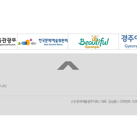
뮤니티
(사) 한국예총경주지회 / 대표 : 김상용 / 고유번호 : 50