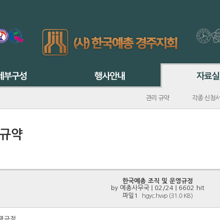
관리 규약
각종 신청
 규약
한국예총 조직 및 운영규정
by
예총사무국
| 02/24 | 6602 hit
파일1
hgyc.hwp (31.0 KB)
영규정