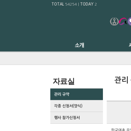
TOTAL
54254
|
TODAY
2
관리
자료실
관리 규약
각종 신청서(양식)
행사 참가신청서
한국예총 운