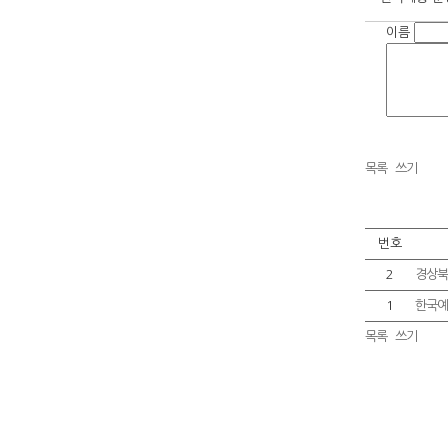
이름
목록
쓰기
번호
2
경상북
1
한국예
목록
쓰기