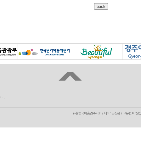
뮤니티
(사) 한국예총경주지회 / 대표 : 김상용 / 고유번호 : 50